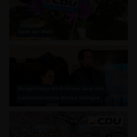
Dank zur Wahl
Bürgerdialog mit Andreas Jung und
Landesministerin Marion Gentges