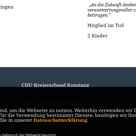
An die Zukunft denken
lingen
verantwortungsvoller z
beitragen.
”
Mitglied im TuS
2 Kinder
CDU-Kreisverband Konstanz
CDU Baden-Württemberg
nd, um die Webseite zu nutzen. Weiterhin verwenden wir Di
r die Verwendung bestimmter Dienste, benötigen wir Ihre 
 Sie in unserer
Datenschutzerklärung
.
CDU Deutschlands
Gebrauch der Webseite benötigt.