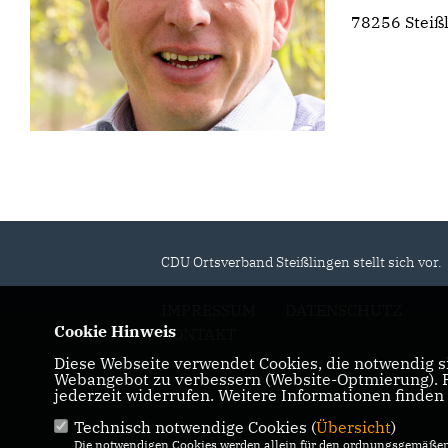
78256 Steiß
CDU Ortsverband Steißlingen stellt sich vor.
IMPRESSUM
DATENSCHUTZ
Cookie Hinweis
KONTAKT
Diese Webseite verwendet Cookies, die notwendig si
Webangebot zu verbessern (Website-Optmierung). Fü
jederzeit widerrufen. Weitere Informationen finden
Technisch notwendige Cookies (
Übersicht
)
Die notwendigen Cookies werden allein für den ordnungsgemäßen 