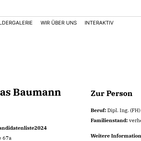
ILDERGALERIE
WIR ÜBER UNS
INTERAKTIV
as Baumann
Zur Person
Beruf:
Dipl. Ing. (F
Familienstand:
verhe
andidatenliste2024
Weitere Informatio
e 67a